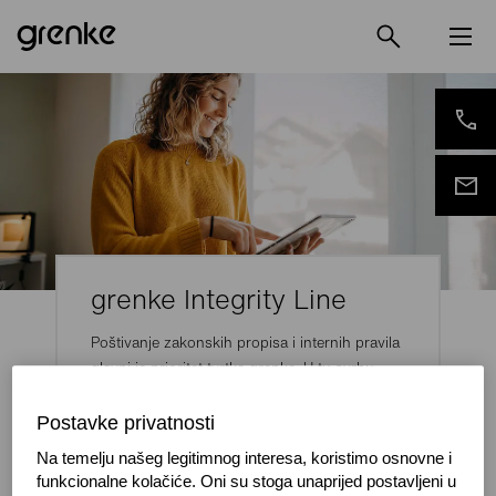
grenke Integrity Line
Poštivanje zakonskih propisa i internih pravila
glavni je prioritet tvrtke grenke. U tu svrhu
stvorili smo sustav za zviždače grenke
Integrity Line.
Postavke privatnosti
Na temelju našeg legitimnog interesa, koristimo osnovne i
funkcionalne kolačiće. Oni su stoga unaprijed postavljeni u
Na grenke Integrity Line