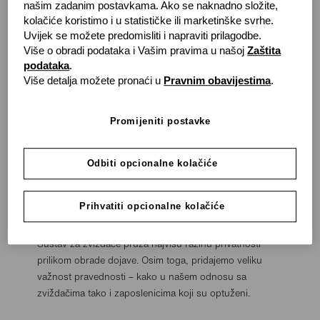
našim zadanim postavkama. Ako se naknadno složite,
kolačiće koristimo i u statističke ili marketinške svrhe.
Uvijek se možete predomisliti i napraviti prilagodbe.
Više o obradi podataka i Vašim pravima u našoj
Zaštita
podataka
.
Samo poštivanjem pravila i standarda možemo spriječiti
Više detalja možete pronaći u
Pravnim obavijestima
.
štetu svojoj tvrtki, našim zaposlenicima i našim
poslovnim partnerima. Zato se prekršaji moraju rano
Promijeniti postavke
otkriti. U tu svrhu stvorili smo sustav za zviždače
grenke Integrity Line.
Odbiti opcionalne kolačiće
S ovim novim sustavom možemo na pravedan i
odgovarajući način za tvrtku i zaposlenike istražiti
Prihvatiti opcionalne kolačiće
dojave o kršenju.
Sustav za zviždače pruža najvišu razinu privatnosti
prilikom obrade dojave. Osim toga, pridajemo veliku
važnost pravednosti – kako u našem odnosu sa
zviždačima tako i zaposlenicima koji su optuženi.