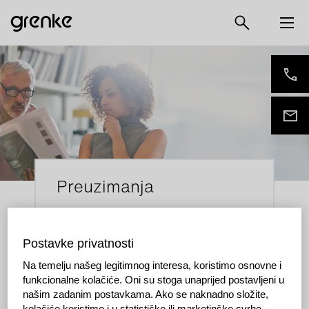
Preuzimanja
Drago nam je što ste pokazali interes za
grenke. Zato smo vam stavili na raspolaganje
Postavke privatnosti
sve što vam može zatrebati. Možete preuzeti
naš logotip, fotografije i marketinške
Na temelju našeg legitimnog interesa, koristimo osnovne i
materijale.
funkcionalne kolačiće. Oni su stoga unaprijed postavljeni u
našim zadanim postavkama. Ako se naknadno složite,