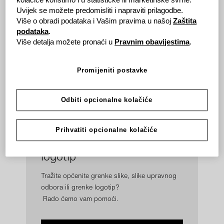
kolačiće koristimo i u statističke ili marketinške svrhe.
Uvijek se možete predomisliti i napraviti prilagodbe.
Više o obradi podataka i Vašim pravima u našoj
Zaštita
Preuzimanja
podataka
.
Više detalja možete pronaći u
Pravnim obavijestima
.
Možete preuzeti slike i grenke logotip.
Molimo pogledajte naša
prava korištenja
na hrvatskom
Promijeniti postavke
jeziku.
Odbiti opcionalne kolačiće
Prihvatiti opcionalne kolačiće
Korporativne slike i grenke
logotip
Tražite općenite grenke slike, slike upravnog
odbora ili grenke logotip?
Rado ćemo vam pomoći.