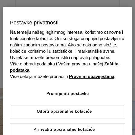
Postavke privatnosti
Naša djelatnost najma
Na temelju našeg legitimnog interesa, koristimo osnovne i
funkcionalne kolačiće. Oni su stoga unaprijed postavljeni u
Bilo da ste poduzetnik koji želi unajmiti opremu i
našim zadanim postavkama. Ako se naknadno složite,
održavati svoju likvidnost na odgovarajućoj razini ili
kolačiće koristimo i u statističke ili marketinške svrhe.
trgovac koji cijeni jednostavnu obradu i brz novčani
Uvijek se možete predomisliti i napraviti prilagodbe.
Više o obradi podataka i Vašim pravima u našoj
Zaštita
tijek, lako ćete proširiti svoje financijske horizonte uz
podataka
.
grenke. Minimalna vrijednost unajmljene opreme iznosi
Više detalja možete pronaći u
Pravnim obavijestima
.
500,00 EUR.
Promijeniti postavke
Odbiti opcionalne kolačiće
Prihvatiti opcionalne kolačiće