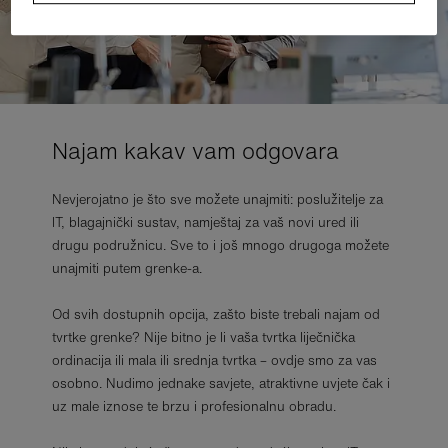
Najam kakav vam odgovara
Nevjerojatno je što sve možete unajmiti: poslužitelje za
IT, blagajnički sustav, namještaj za vaš novi ured ili
drugu podružnicu. Sve to i još mnogo drugoga možete
unajmiti putem grenke-a.
Od svih dostupnih opcija, zašto biste trebali najam od
tvrtke grenke? Nije bitno je li vaša tvrtka liječnička
ordinacija ili mala ili srednja tvrtka – ovdje smo za vas
osobno. Nudimo jednake savjete, atraktivne uvjete čak i
uz male iznose te brzu i profesionalnu obradu.